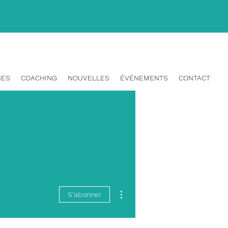
info@topangahr.com
CES
COACHING
NOUVELLES
ÉVÉNEMENTS
CONTACT
Plus d'actions
S'abonner