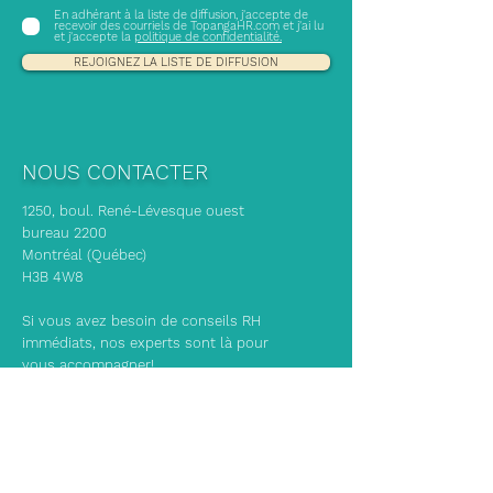
En adhérant à la liste de diffusion, j'accepte de
recevoir des courriels de TopangaHR.com et j'ai lu
et j'accepte la
politique de confidentialité.
REJOIGNEZ LA LISTE DE DIFFUSION
NOUS CONTACTER
1250, boul. René-Lévesque ouest
bureau 2200
Montréal (Québec)
H3B 4W8
Si vous avez besoin de conseils RH
immédiats, nos experts sont là pour
vous accompagner!
info@topangahr.com
(514) 465-1329