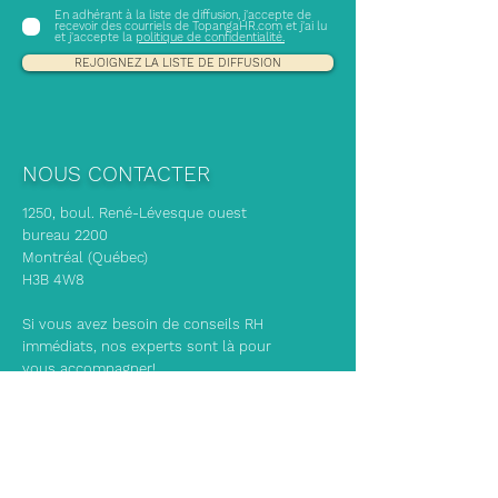
En adhérant à la liste de diffusion, j'accepte de
recevoir des courriels de TopangaHR.com et j'ai lu
et j'accepte la
politique de confidentialité.
REJOIGNEZ LA LISTE DE DIFFUSION
NOUS CONTACTER
1250, boul. René-Lévesque ouest
bureau 2200
Montréal (Québec)
H3B 4W8
Si vous avez besoin de conseils RH
immédiats, nos experts sont là pour
vous accompagner!
info@topangahr.com
(514) 465-1329