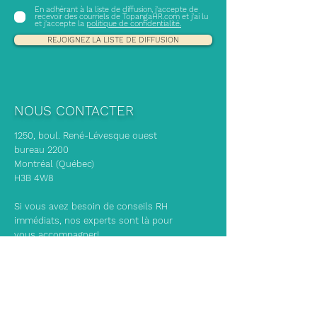
En adhérant à la liste de diffusion, j'accepte de
recevoir des courriels de TopangaHR.com et j'ai lu
et j'accepte la
politique de confidentialité.
REJOIGNEZ LA LISTE DE DIFFUSION
NOUS CONTACTER
1250, boul. René-Lévesque ouest
bureau 2200
Montréal (Québec)
H3B 4W8
Si vous avez besoin de conseils RH
immédiats, nos experts sont là pour
vous accompagner!
info@topangahr.com
(514) 465-1329