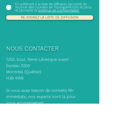
En adhérant à la liste de diffusion, j'accepte de
recevoir des courriels de TopangaHR.com et j'ai lu
et j'accepte la
politique de confidentialité.
REJOIGNEZ LA LISTE DE DIFFUSION
NOUS CONTACTER
1250, boul. René-Lévesque ouest
bureau 2200
Montréal (Québec)
H3B 4W8
Si vous avez besoin de conseils RH
immédiats, nos experts sont là pour
vous accompagner!
info@topangahr.com
(514) 465-1329